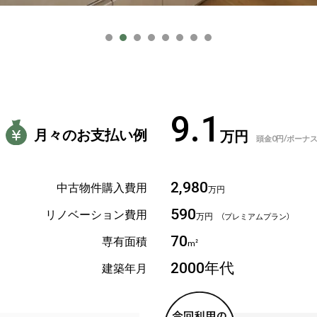
9.1
月々のお支払い例
万円
頭金0円/ボーナ
中古物件購入費用
2,980
万円
リノベーション費用
590
万円
（プレミアムプラン）
専有面積
70
m²
建築年月
2000年代