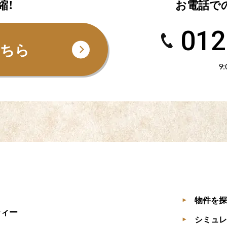
縮！
お電話で
012
こちら
9
物件を探
▶
ティー
シミュレ
▶