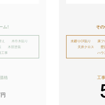
ーム！
その
替え
木巾木貼り
水廻りCF貼り
床フ
装
木部塗装
天井クロス
壁
雑工事
ハウ
価格
工
万円