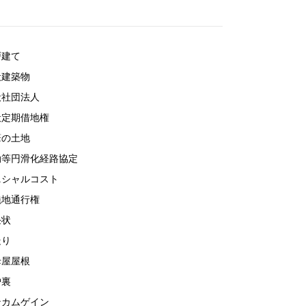
戸建て
般建築物
般社団法人
般定期借地権
筆の土地
動等円滑化経路協定
ニシャルコスト
繞地通行権
任状
走り
母屋屋根
炉裏
ンカムゲイン