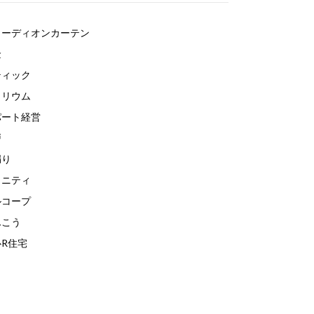
コーディオンカーテン
金
ティック
トリウム
パート経営
戸
漏り
メニティ
ルコープ
んこう
R住宅