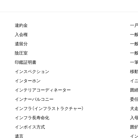
違約金
一
入会権
一
遺留分
一
陰圧室
一
印鑑証明書
一
インスペクション
移
インターホン
イ
インテリアコーディネーター
囲
インナーバルコニー
委
インフラ（インフラストラクチャー）
犬
インフラ長寿命化
入
インボイス方式
囲
遺言
イ