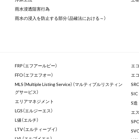
雨水浸透阻害行為
雨水の浸入を防止する部分（品確法における～）
FRP（エフアールピー）
エ
FFO（エフエフオー）
エ
MLS（Multiple Listing Service）（マルティプルリスティン
SR
グサービス）
SI
エリアマネジメント
S造
LGS（エルジーエス）
エス
L値（エルチ）
SP
LTV（エルティーブイ）
SV
LVL（エルブイエル）