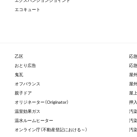
エクスパンションジョイント
エコキュート
乙区
応
おとり広告
応
鬼瓦
屋
オフバランス
屋
親子ドア
屋
オリジネーター（Originator）
押
温室効果ガス
汚
温水ルームヒーター
汚
オンライン庁（不動産登記における～）
汚