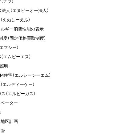
V（ナブ）
O法人（エヌピーオー法人）
F（えぬしーえふ）
ネルギー消費性能の表示
T制度（固定価格買取制度）
（エフシー）
S（エムビーエス）
D照明
CM住宅（エルシーシーエム）
K（エルディーケー）
ガス（エルピーガス）
レベーター
焼
道地区計画
ビ管