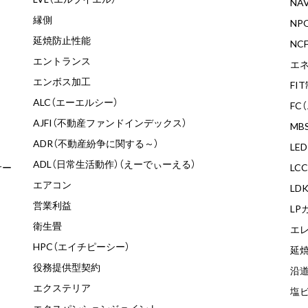
NA
縁側
NP
延焼防止性能
NC
エントランス
エ
エンボス加工
FI
ALC（エーエルシー）
FC
AJFI（不動産ファンドインデックス）
MB
ADR（不動産紛争に関する～）
LE
ADL（日常生活動作）（えーでぃーえる）
サー
LC
エアコン
LD
営業利益
LP
衛生畳
エ
HPC（エイチピーシー）
延
役務提供型契約
沿
エクステリア
塩