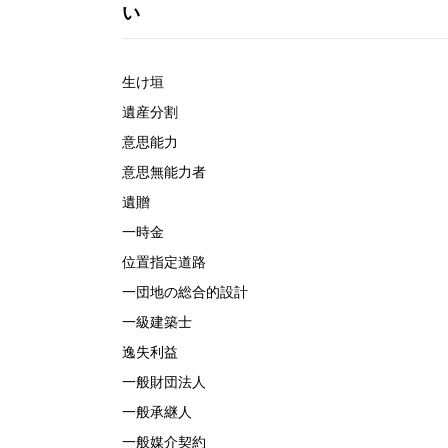
い
生け垣
遺産分割
意思能力
意思無能力者
遺贈
一時金
位置指定道路
一団地の総合的設計
一級建築士
逸失利益
一般財団法人
一般承継人
一般媒介契約