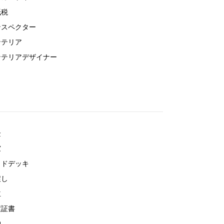
紙税
ンスペクター
ンテリア
ンテリアデザイナー
金
窓
ッドデッキ
戻し
主
渡証書
物