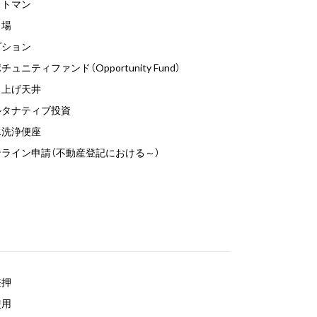
ットマン
り場
プション
チュニティファンド（Opportunity Fund）
り上げ天井
ルタナティブ投資
水洗浄便座
ンライン申請（不動産登記における～）
差押
使用