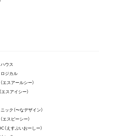
コハウス
コロジカル
C（エスアールシー）
C（エスアイシー）
ニック（〜なデザイン）
C（エスピーシー）
OC（えすぶいおーしー）