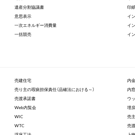
遺産分割協議書
印
意思表示
イ
一次エネルギー消費量
イ
一括競売
イ
売建住宅
内
売り主の瑕疵担保責任（品確法における～）
内
売渡承諾書
ウ
Web内覧会
埋
WIC
売
WTC
売
浮床工法
上