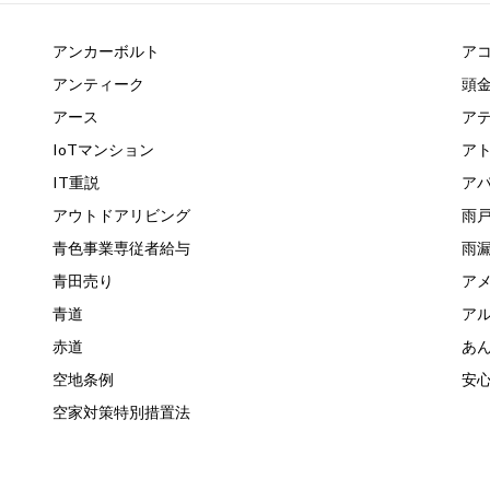
アンカーボルト
ア
アンティーク
頭
アース
ア
IoTマンション
ア
IT重説
ア
アウトドアリビング
雨
青色事業専従者給与
雨
青田売り
ア
青道
ア
赤道
あ
空地条例
安心
空家対策特別措置法