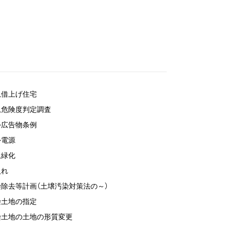
急借上げ住宅
急危険度判定調査
外広告物条例
外電源
上緑化
入れ
染除去等計画（土壌汚染対策法の～）
染土地の指定
染土地の土地の形質変更