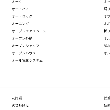
オーク
オ
オートバス
踊
オートロック
オ
オーニング
オポ
オープンエアスペース
折
オープン外構
オ
オープンシェルフ
温
オープンハウス
オ
オール電化システム
花崗岩
仮
火災危険度
仮