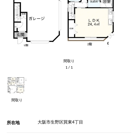
間取り
1
/
1
間取り
大阪市生野区巽東4丁目
所在地