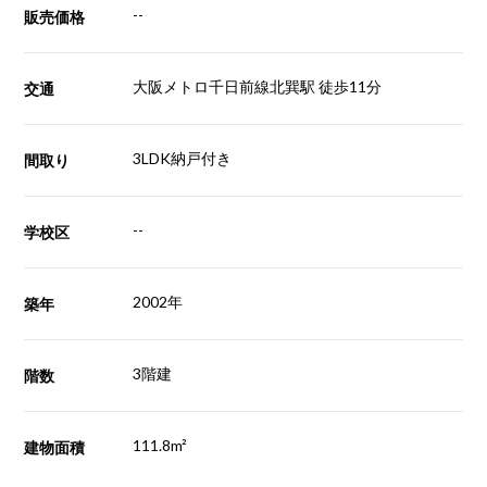
--
販売価格
大阪メトロ千日前線北巽駅 徒歩11分
交通
3LDK納戸付き
間取り
--
学校区
2002年
築年
3階建
階数
111.8m²
建物面積