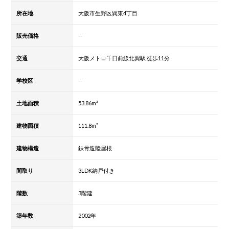
所在地
大阪市生野区巽東4丁目
販売価格
--
交通
大阪メトロ千日前線北巽駅 徒歩11分
学校区
--
土地面積
53.86m²
建物面積
111.8m²
建物構造
鉄骨造陸屋根
間取り
3LDK納戸付き
階数
3階建
築年数
2002年