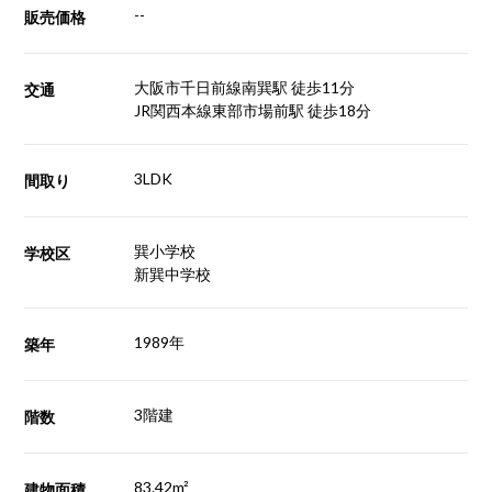
--
販売価格
大阪市千日前線南巽駅 徒歩11分
交通
JR関西本線東部市場前駅 徒歩18分
3LDK
間取り
巽小学校
学校区
新巽中学校
1989年
築年
3階建
階数
83.42m²
建物面積