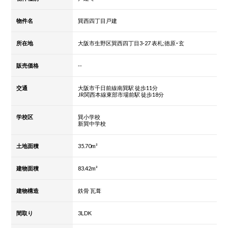
物件名
巽西四丁目戸建
所在地
大阪市生野区巽西四丁目3-27 表札;徳原・玄
販売価格
--
交通
大阪市千日前線南巽駅 徒歩11分
JR関西本線東部市場前駅 徒歩18分
学校区
巽小学校
新巽中学校
土地面積
35.70m²
建物面積
83.42m²
建物構造
鉄骨 瓦葺
間取り
3LDK