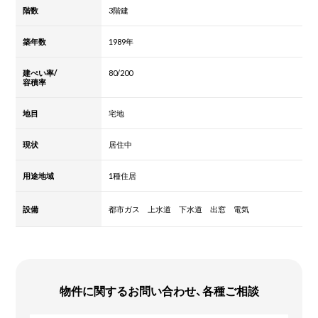
階数
3階建
築年数
1989年
建ぺい率/
80/200
容積率
地目
宅地
現状
居住中
用途地域
1種住居
設備
都市ガス 上水道 下水道 出窓 電気
物件に関するお問い合わせ、各種ご相談