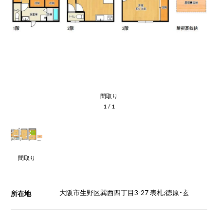
間取り
1
/
1
間取り
大阪市生野区巽西四丁目3-27 表札;徳原・玄
所在地