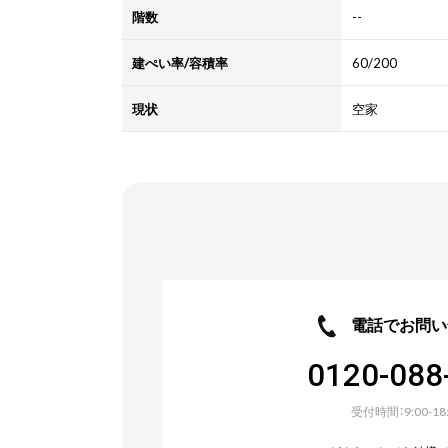
階数
--
建ぺい率/
容積率
60/200
現状
空家
電話でお問い
0120-088
受付時間：9:00-18: