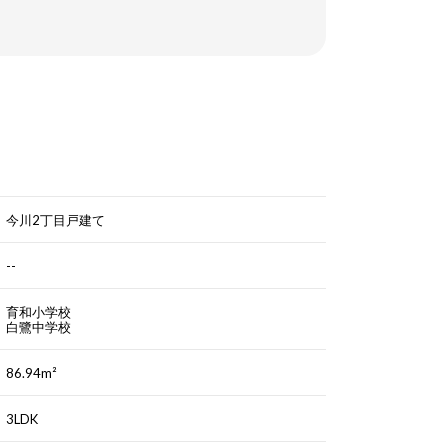
今川2丁目戸建て
--
育和小学校
白鷺中学校
86.94m²
3LDK