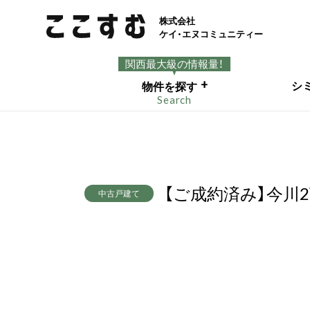
株式会社
ケイ・エヌコミュニティー
関西最大級の情報量！
+
シ
物件を探す
Search
【ご成約済み】今川
中古戸建て