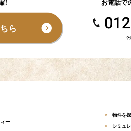
縮！
お電話で
012
こちら
9
物件を探
▶
ティー
シミュレ
▶