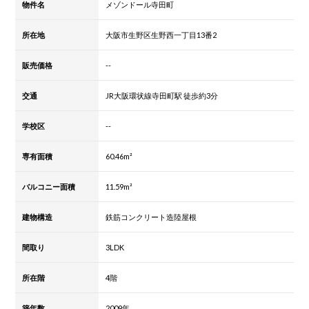
物件名
メゾンドール寺田町
所在地
大阪市生野区生野西一丁目13番2
販売価格
--
交通
JR大阪環状線寺田町駅 徒歩約3分
学校区
--
専有面積
60.46m²
バルコニー面積
11.59m²
建物構造
鉄筋コンクリート造陸屋根
間取り
3LDK
所在階
4階
築年数
2009年