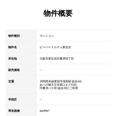
物件概要
物件種別
マンション
物件名
ビーバードルチェ東住吉
所在地
大阪市東住吉区桑津四丁目
販売価格
--
交通
JR関西本線東部市場前駅 徒歩6分
あべの橋天王寺東口まで10分
中桑津バス停（徒歩3分）ご利用
学校区
--
専有面積
64.89m²