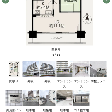
間取り
1
/
11
間取り
外観
外観
エントラン
エントラン
防犯カメラ
ス
ス
共用部イン
駐車場
駐輪場
駐車場
ゴミ捨て場