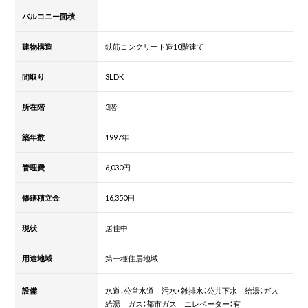
バルコニー面積
--
建物構造
鉄筋コンクリート造10階建て
間取り
3LDK
所在階
3階
築年数
1997年
管理費
6,030円
修繕積立金
16,350円
現状
居住中
用途地域
第一種住居地域
設備
水道：公営水道 汚水・雑排水：公共下水 給湯：ガス
給湯 ガス：都市ガス エレベーター：有