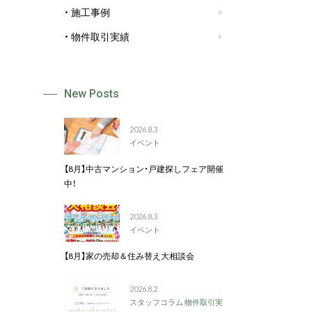
施工事例
物件取引実績
New Posts
2026.8.3
イベント
【8月】中古マンション・戸建探しフェア開催
中！
2026.8.3
イベント
【8月】家の売却＆住み替え大相談会
2026.8.2
スタッフコラム
,
物件取引実