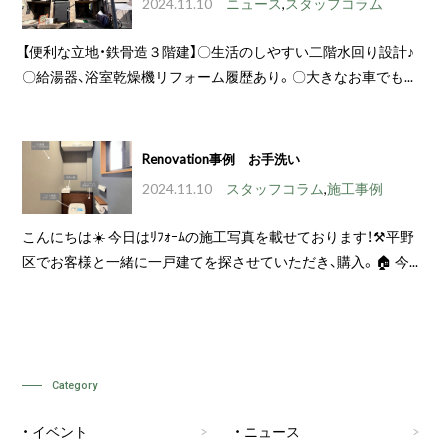
2024.11.10
ニュース
,
スタッフコラム
【便利な立地・鉄骨造３階建】〇生活のしやすい二階水回り設計♪
〇給湯器、浴室乾燥機リフォーム履歴あり。〇大きなお車でも...
Renovation事例 お手洗い
2024.11.10
スタッフコラム
,
施工事例
こんにちは☀️ 今日はﾘﾌｫｰﾑの施工写真を載せております！⚒平野
区でお客様と一緒に一戸建てを探させていただき、購入。🏠 今...
Category
イベント
ニュース